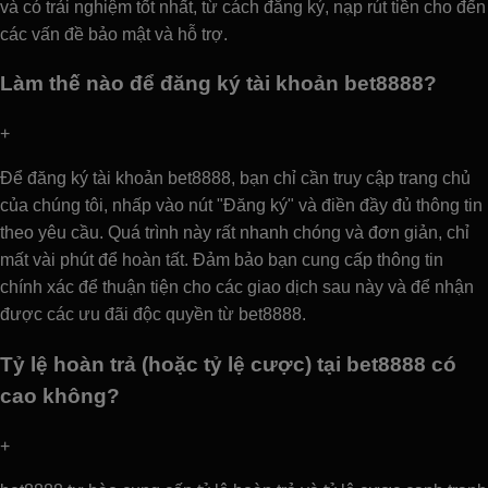
và có trải nghiệm tốt nhất, từ cách đăng ký, nạp rút tiền cho đến
các vấn đề bảo mật và hỗ trợ.
Làm thế nào để đăng ký tài khoản bet8888?
+
Để đăng ký tài khoản bet8888, bạn chỉ cần truy cập trang chủ
của chúng tôi, nhấp vào nút "Đăng ký" và điền đầy đủ thông tin
theo yêu cầu. Quá trình này rất nhanh chóng và đơn giản, chỉ
mất vài phút để hoàn tất. Đảm bảo bạn cung cấp thông tin
chính xác để thuận tiện cho các giao dịch sau này và để nhận
được các ưu đãi độc quyền từ bet8888.
Tỷ lệ hoàn trả (hoặc tỷ lệ cược) tại bet8888 có
cao không?
+