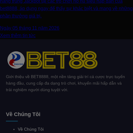
năng trúng Jackpot tại các trò chơi nổ hũ siêu hấp dẫn của
bet8888, áp dụng ngay để thấy sự khác biệt và mang về những
phần thưởng giá trị.
Ngày 05 tháng 11 năm 2026
Xem thêm tin tức
Giới thiệu về BET8888, một nền tảng giải trí cá cược trực tuyến
hàng đầu, cung cấp đa dạng trò chơi, khuyến mãi hấp dẫn và
trải nghiệm người dùng tuyệt vời.
Về Chúng Tôi
Về Chúng Tôi