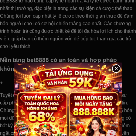
bet8888 tự hào cung cấp tỷ lệ hoàn trả và tỷ lệ cược cạnh tranh
nhất thị trường, đặc biệt là trong các sự kiện cá cược thể thao.
Chúng tôi luôn cập nhật tỷ lệ cược theo thời gian thực để đảm
bảo người chơi có cơ hội chiến thắng cao nhất. Các chương
trình hoàn trả cũng được thiết kế để tối đa hóa lợi ích cho thành
viên, giúp bạn có thêm nguồn vốn để tiếp tục tham gia các trò
chơi yêu thích.
Nền tảng bet8888 có an toàn và hợp pháp
×
không?
+
Tuyệt đối an toàn và hợp pháp. bet8888 hoạt động dưới sự
cấp phép và giám sát của các tổ chức cờ bạc quốc tế uy tín.
Chúng tôi áp dụng công nghệ bảo mật SSL 128 bit để mã hóa
mọi dữ liệu cá nhân và giao dịch của bạn, đảm bảo không có
bất kỳ rò rỉ thông tin nào. Mọi hoạt động đều tuân thủ nghiêm
ngặt các quy định về an toàn và công bằng, mang lại sự yên