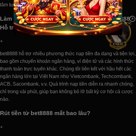
tâm tuyệt đối cho người chơi.
Làm thế nào để nạp tiền vào tài khoản bet8888?
×
Hỗ trợ những ngân hàng nào?
+
bet8888 hỗ trợ nhiều phương thức nạp tiền đa dạng và tiện lợi,
bao gồm chuyển khoản ngân hàng, ví điện tử và các hình thức
thanh toán trực tuyến khác. Chúng tôi liên kết với hầu hết các
ngân hàng lớn tại Việt Nam như Vietcombank, Techcombank,
ACB, Sacombank, v.v. Quá trình nạp tiền diễn ra nhanh chóng,
chỉ trong vài phút, giúp bạn không bỏ lỡ bất kỳ cơ hội cá cược
nào.
Rút tiền từ bet8888 mất bao lâu?
+