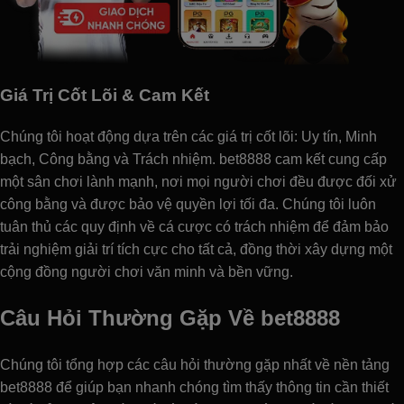
Giá Trị Cốt Lõi & Cam Kết
Chúng tôi hoạt động dựa trên các giá trị cốt lõi: Uy tín, Minh
bạch, Công bằng và Trách nhiệm. bet8888 cam kết cung cấp
một sân chơi lành mạnh, nơi mọi người chơi đều được đối xử
công bằng và được bảo vệ quyền lợi tối đa. Chúng tôi luôn
tuân thủ các quy định về cá cược có trách nhiệm để đảm bảo
trải nghiệm giải trí tích cực cho tất cả, đồng thời xây dựng một
cộng đồng người chơi văn minh và bền vững.
Câu Hỏi Thường Gặp Về bet8888
Chúng tôi tổng hợp các câu hỏi thường gặp nhất về nền tảng
bet8888 để giúp bạn nhanh chóng tìm thấy thông tin cần thiết