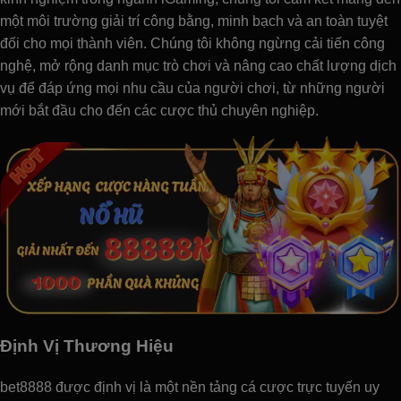
một môi trường giải trí công bằng, minh bạch và an toàn tuyệt
đối cho mọi thành viên. Chúng tôi không ngừng cải tiến công
nghệ, mở rộng danh mục trò chơi và nâng cao chất lượng dịch
vụ để đáp ứng mọi nhu cầu của người chơi, từ những người
mới bắt đầu cho đến các cược thủ chuyên nghiệp.
Định Vị Thương Hiệu
bet8888 được định vị là một nền tảng cá cược trực tuyến uy