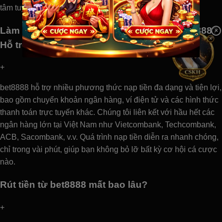
tâm tuyệt đối cho người chơi.
Làm thế nào để nạp tiền vào tài khoản bet8888?
×
Hỗ trợ những ngân hàng nào?
+
bet8888 hỗ trợ nhiều phương thức nạp tiền đa dạng và tiện lợi,
bao gồm chuyển khoản ngân hàng, ví điện tử và các hình thức
thanh toán trực tuyến khác. Chúng tôi liên kết với hầu hết các
ngân hàng lớn tại Việt Nam như Vietcombank, Techcombank,
ACB, Sacombank, v.v. Quá trình nạp tiền diễn ra nhanh chóng,
chỉ trong vài phút, giúp bạn không bỏ lỡ bất kỳ cơ hội cá cược
nào.
Rút tiền từ bet8888 mất bao lâu?
+