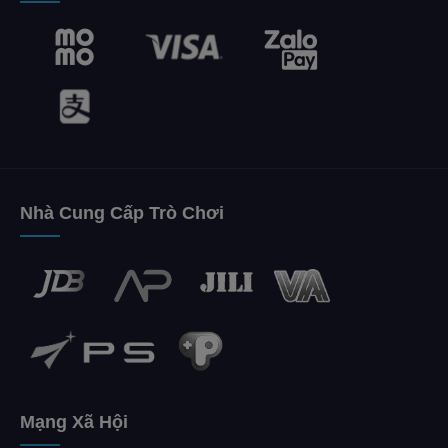
Nhà Cung Cấp Trò Chơi
Mạng Xã Hội