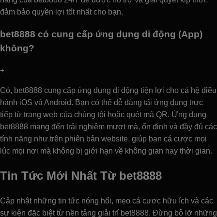
đảm bảo quyền lợi tốt nhất cho bạn.
bet8888 có cung cấp ứng dụng di động (App)
không?
+
Có, bet8888 cung cấp ứng dụng di động tiện lợi cho cả hệ điều
hành iOS và Android. Bạn có thể dễ dàng tải ứng dụng trực
tiếp từ trang web của chúng tôi hoặc quét mã QR. Ứng dụng
bet8888 mang đến trải nghiệm mượt mà, ổn định và đầy đủ các
tính năng như trên phiên bản website, giúp bạn cá cược mọi
lúc mọi nơi mà không bị giới hạn về không gian hay thời gian.
Tin Tức Mới Nhất Từ bet8888
Cập nhật những tin tức nóng hổi, mẹo cá cược hữu ích và các
sự kiện đặc biệt từ nền tảng giải trí bet8888. Đừng bỏ lỡ những