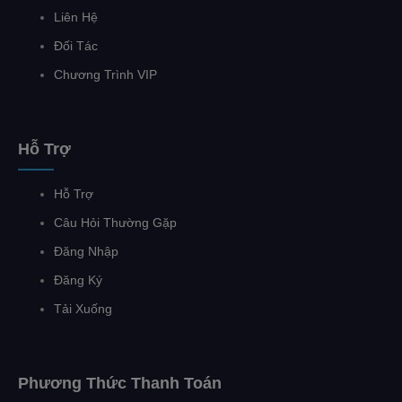
Liên Hệ
Đối Tác
Chương Trình VIP
Hỗ Trợ
Hỗ Trợ
Câu Hỏi Thường Gặp
Đăng Nhập
Đăng Ký
Tải Xuống
Phương Thức Thanh Toán