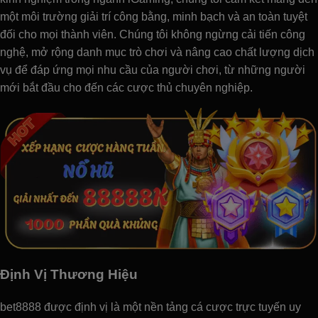
một môi trường giải trí công bằng, minh bạch và an toàn tuyệt
đối cho mọi thành viên. Chúng tôi không ngừng cải tiến công
nghệ, mở rộng danh mục trò chơi và nâng cao chất lượng dịch
vụ để đáp ứng mọi nhu cầu của người chơi, từ những người
mới bắt đầu cho đến các cược thủ chuyên nghiệp.
Định Vị Thương Hiệu
bet8888 được định vị là một nền tảng cá cược trực tuyến uy