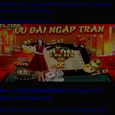
bet8888, từ Baccarat, Roulette đến Blackjack, được tổng hợp
từ các chuyên gia hàng đầu.
Ngày 10 tháng 11 năm 2026
Mẹo Chơi Nổ Hũ bet8888 Dễ Thắng Lớn: Bí
Quyết Từ Chuyên Gia
Đừng bỏ lỡ những bí quyết từ các chuyên gia để tăng khả