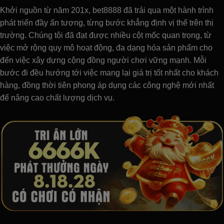
Khởi nguồn từ năm 201x, bet8888 đã trải qua một hành trình
phát triển đầy ấn tượng, từng bước khẳng định vị thế trên thị
trường. Chúng tôi đã đạt được nhiều cột mốc quan trọng, từ
việc mở rộng quy mô hoạt động, đa dạng hóa sản phẩm cho
đến việc xây dựng cộng đồng người chơi vững mạnh. Mỗi
bước đi đều hướng tới việc mang lại giá trị tốt nhất cho khách
hàng, đồng thời tiên phong áp dụng các công nghệ mới nhất
để nâng cao chất lượng dịch vụ.