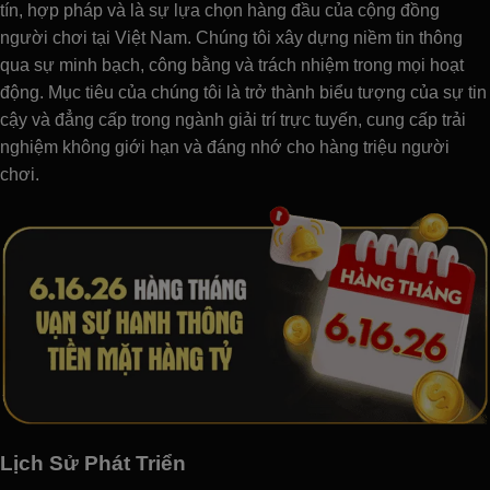
tín, hợp pháp và là sự lựa chọn hàng đầu của cộng đồng
người chơi tại Việt Nam. Chúng tôi xây dựng niềm tin thông
qua sự minh bạch, công bằng và trách nhiệm trong mọi hoạt
động. Mục tiêu của chúng tôi là trở thành biểu tượng của sự tin
cậy và đẳng cấp trong ngành giải trí trực tuyến, cung cấp trải
nghiệm không giới hạn và đáng nhớ cho hàng triệu người
chơi.
Lịch Sử Phát Triển