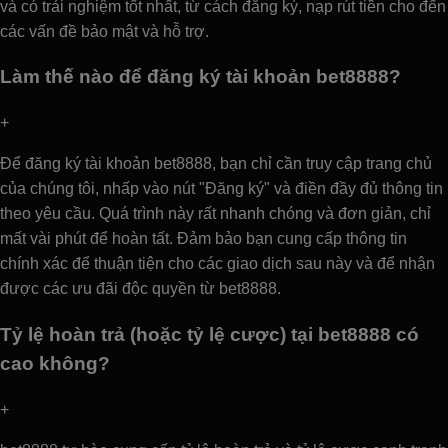
và có trải nghiệm tốt nhất, từ cách đăng ký, nạp rút tiền cho đến
các vấn đề bảo mật và hỗ trợ.
Làm thế nào để đăng ký tài khoản bet8888?
+
Để đăng ký tài khoản bet8888, bạn chỉ cần truy cập trang chủ
của chúng tôi, nhấp vào nút "Đăng ký" và điền đầy đủ thông tin
theo yêu cầu. Quá trình này rất nhanh chóng và đơn giản, chỉ
mất vài phút để hoàn tất. Đảm bảo bạn cung cấp thông tin
chính xác để thuận tiện cho các giao dịch sau này và để nhận
được các ưu đãi độc quyền từ bet8888.
Tỷ lệ hoàn trả (hoặc tỷ lệ cược) tại bet8888 có
cao không?
+