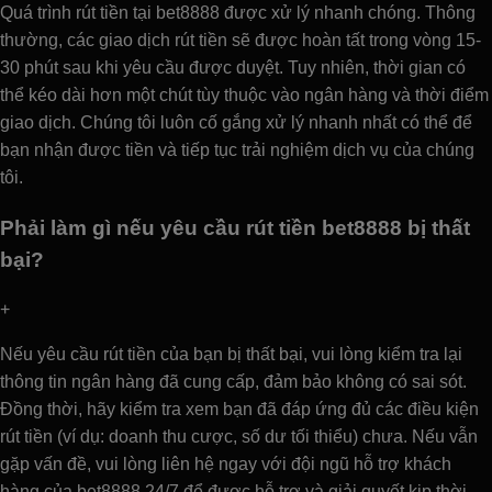
Quá trình rút tiền tại bet8888 được xử lý nhanh chóng. Thông
thường, các giao dịch rút tiền sẽ được hoàn tất trong vòng 15-
30 phút sau khi yêu cầu được duyệt. Tuy nhiên, thời gian có
thể kéo dài hơn một chút tùy thuộc vào ngân hàng và thời điểm
giao dịch. Chúng tôi luôn cố gắng xử lý nhanh nhất có thể để
bạn nhận được tiền và tiếp tục trải nghiệm dịch vụ của chúng
tôi.
Phải làm gì nếu yêu cầu rút tiền bet8888 bị thất
bại?
+
Nếu yêu cầu rút tiền của bạn bị thất bại, vui lòng kiểm tra lại
thông tin ngân hàng đã cung cấp, đảm bảo không có sai sót.
Đồng thời, hãy kiểm tra xem bạn đã đáp ứng đủ các điều kiện
rút tiền (ví dụ: doanh thu cược, số dư tối thiểu) chưa. Nếu vẫn
gặp vấn đề, vui lòng liên hệ ngay với đội ngũ hỗ trợ khách
hàng của bet8888 24/7 để được hỗ trợ và giải quyết kịp thời,