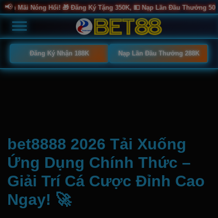
📢
óng Hổi! 🎁 Đăng Ký Tặng 350K, 💵 Nạp Lần Đầu Thưởng 500K, ⭐ Tham 
Đăng Ký Nhận 188K
Nạp Lần Đầu Thưởng 288K
bet8888 2026 Tải Xuống
Ứng Dụng Chính Thức –
Giải Trí Cá Cược Đỉnh Cao
Ngay! 🚀