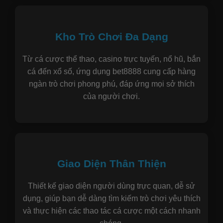
Kho Trò Chơi Đa Dạng
Từ cá cược thể thao, casino trực tuyến, nổ hũ, bắn
cá đến xổ số, ứng dụng bet8888 cung cấp hàng
ngàn trò chơi phong phú, đáp ứng mọi sở thích
của người chơi.
Giao Diện Thân Thiện
Thiết kế giao diện người dùng trực quan, dễ sử
dụng, giúp bạn dễ dàng tìm kiếm trò chơi yêu thích
và thực hiện các thao tác cá cược một cách nhanh