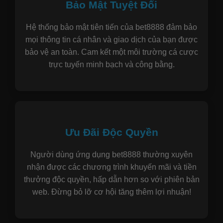
Bảo Mật Tuyệt Đối
Hệ thống bảo mật tiên tiến của bet8888 đảm bảo
mọi thông tin cá nhân và giao dịch của bạn được
bảo vệ an toàn. Cam kết một môi trường cá cược
trực tuyến minh bạch và công bằng.
Ưu Đãi Độc Quyền
Người dùng ứng dụng bet8888 thường xuyên
nhận được các chương trình khuyến mãi và tiền
thưởng độc quyền, hấp dẫn hơn so với phiên bản
web. Đừng bỏ lỡ cơ hội tăng thêm lợi nhuận!