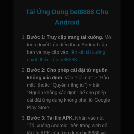
Tải Ứng Dụng bet8888 Cho
Android
Bước 1: Truy cập trang tải xuống.
Mở
trình duyệt trên điện thoại Android của
bạn và truy cập vào
liên kết tải xuống
chính thức của bet8888
.
Bước 2: Cho phép cài đặt từ nguồn
không xác định.
Vào "Cài đặt" > "Bảo
mật" (hoặc "Quyền riêng tư") > bật
"Nguồn không xác định" để cho phép
cài đặt ứng dụng không phải từ Google
Play Store.
Bước 3: Tải file APK.
Nhấn vào nút
"Tải xuống Android" trên trang web để
tải file APK của ứng dụng bet8888 về