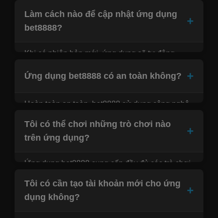
xuống và cài đặt trên cả thiết bị Android và iOS.
Làm cách nào để cập nhật ứng dụng
Bạn chỉ cần nạp tiền vào tài khoản để tham gia
+
bet8888?
cá cược.
Khi có phiên bản mới, ứng dụng sẽ tự động
thông báo cho bạn. Bạn chỉ cần chấp nhận cập
+
Ứng dụng bet8888 có an toàn không?
nhật và làm theo hướng dẫn trên màn hình để
cài đặt phiên bản mới nhất.
Hoàn toàn an toàn. bet8888 sử dụng công nghệ
mã hóa SSL tiên tiến để bảo vệ dữ liệu người
Tôi có thể chơi những trò chơi nào
dùng và đảm bảo các giao dịch được thực hiện
+
trên ứng dụng?
một cách bảo mật nhất.
Ứng dụng bet8888 cung cấp đầy đủ các trò chơi
như cá cược thể thao, casino trực tuyến
Tôi có cần tạo tài khoản mới cho ứng
(Baccarat, Roulette, Blackjack), nổ hũ, bắn cá, xổ
+
dụng không?
số và nhiều game giải trí khác.