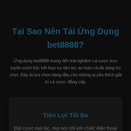
Tại Sao Nên Tải Ứng Dụng
bet8888?
Ứng dụng bet8888 mang đến trải nghiệm cá cược trực
tuyến vượt trội, kết hợp sự tiện lợi, an toàn và đa dạng trò
chơi. Đây là lựa chọn hàng đầu cho những ai yêu thích giải
trí cá cược đẳng cấp.
Tiện Lợi Tối Đa
Đặt cược mọi lúc, mọi nơi chỉ với chiếc điện thoại