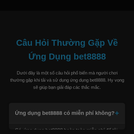
Câu Hỏi Thường Gặp Về
Ứng Dụng bet8888
Dưới đây là một số câu hỏi phổ biến mà người chơi
thường gặp khi tải và sử dụng ứng dụng bet8888. Hy vọng
sẽ giúp bạn giải đáp các thắc mắc.
+
Ứng dụng bet8888 có miễn phí không?
Có, ứng dụng bet8888 hoàn toàn miễn phí để tải