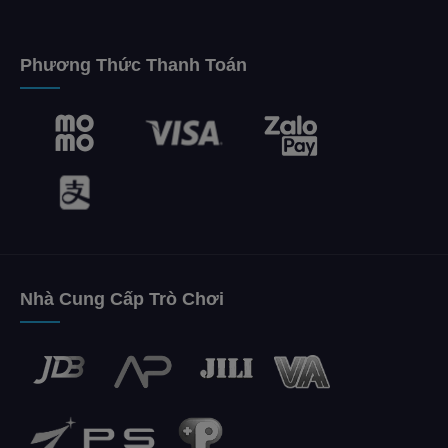
Phương Thức Thanh Toán
Nhà Cung Cấp Trò Chơi