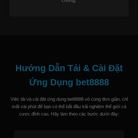
chóng.
Hướng Dẫn Tải & Cài Đặt
Ứng Dụng bet8888
Việc tải và cài đặt ứng dụng bet8888 vô cùng đơn giản, chỉ
mất vài phút để bạn có thể bắt đầu trải nghiệm thế giới cá
cược đỉnh cao. Hãy làm theo các bước dưới đây: