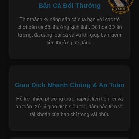
Bắn Cá Đổi Thưởng
Thử thách kỹ năng săn cá của bạn với các trò
chơi bắn cá đổi thưởng kịch tính. Đồ họa 3D ấn
tượng, đa dạng loại cá và vũ khí giúp bạn kiếm
tiền thưởng dễ dàng.
Giao Dịch Nhanh Chóng & An Toàn
Hỗ trợ nhiều phương thức nạp/rút tiền tiện lợi và
an toàn. Xử lý giao dịch siêu tốc, đảm bảo tiền về
tài khoản của bạn chỉ trong vài phút.