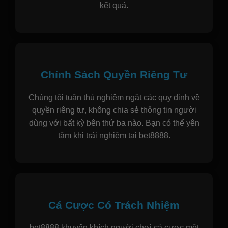
kết quả.
Chính Sách Quyền Riêng Tư
Chúng tôi tuân thủ nghiêm ngặt các quy định về
quyền riêng tư, không chia sẻ thông tin người
dùng với bất kỳ bên thứ ba nào. Bạn có thể yên
tâm khi trải nghiệm tại bet8888.
Cá Cược Có Trách Nhiệm
bet8888 khuyến khích người chơi cá cược một