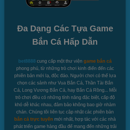
Đa Dạng Các Tựa Game
Bắn Cá Hấp Dẫn
bet8888
cung cấp một thư viện
game bắn cá
phong phú, từ những trò chơi kinh điển đến các
phiên bản mới lạ, độc đáo. Người chơi có thể lựa
chọn các sảnh như Vua Bắn Cá, Thần Tài Bắn
Cá, Long Vương Bắn Cá, hay Bắn Cá Rồng... Mỗi
trò chơi đều có những tính năng đặc biệt, cấp độ
khó dễ khác nhau, đảm bảo không bao giờ nhàm
chán. Chúng tôi liên tục cập nhật các phiên bản
bắn cá trực tuyến
mới nhất, hợp tác với các nhà
phát triển game hàng đầu để mang đến những trải