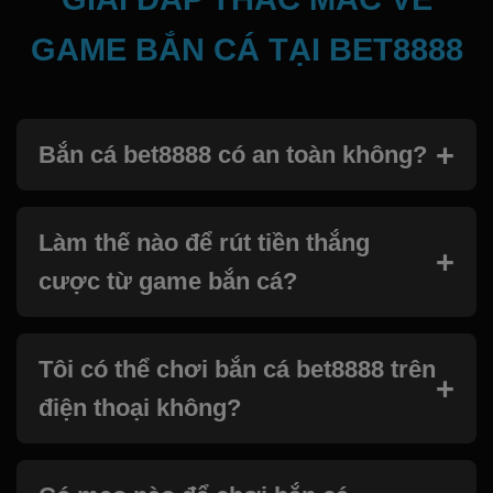
GAME BẮN CÁ TẠI BET8888
+
Bắn cá bet8888 có an toàn không?
Có,
bet8888
là
nhà cái uy tín
, được cấp phép hoạt
động hợp pháp. Chúng tôi áp dụng công nghệ bảo
Làm thế nào để rút tiền thắng
+
mật SSL 128 bit để đảm bảo an toàn tuyệt đối cho
cược từ game bắn cá?
thông tin và giao dịch của người chơi. Mọi dữ liệu cá
nhân đều được mã hóa và bảo vệ nghiêm ngặt, giúp
Người chơi có thể
rút tiền bắn cá
về tài khoản ngân
bạn yên tâm trải nghiệm
bắn cá đổi thưởng
mà
hàng hoặc ví điện tử đã liên kết. Quy trình rút tiền
Tôi có thể chơi bắn cá bet8888 trên
không lo lắng về vấn đề bảo mật.
bet8888
cam kết
+
nhanh chóng, chỉ mất vài phút để hoàn tất.
bet8888
một môi trường
giải trí trực tuyến
công bằng và
điện thoại không?
hỗ trợ đa dạng các ngân hàng lớn tại Việt Nam, đảm
minh bạch.
bảo giao dịch diễn ra thuận lợi. Bạn chỉ cần truy cập
Hoàn toàn có thể.
bet8888
hỗ trợ chơi
bắn cá di
mục "Rút Tiền", điền số tiền và xác nhận, hệ thống sẽ
động
trên mọi thiết bị di động (iOS, Android) thông