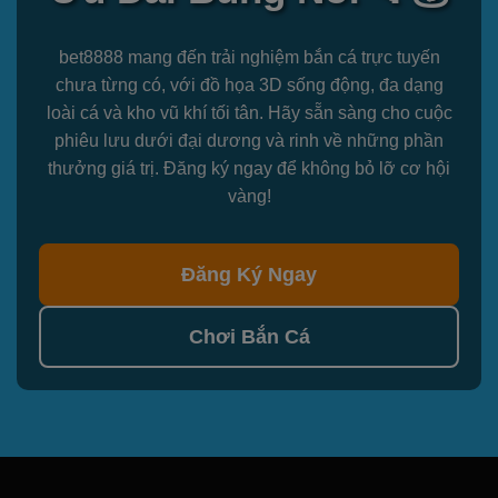
bet8888 mang đến trải nghiệm bắn cá trực tuyến
chưa từng có, với đồ họa 3D sống động, đa dạng
loài cá và kho vũ khí tối tân. Hãy sẵn sàng cho cuộc
phiêu lưu dưới đại dương và rinh về những phần
thưởng giá trị. Đăng ký ngay để không bỏ lỡ cơ hội
vàng!
Đăng Ký Ngay
Chơi Bắn Cá