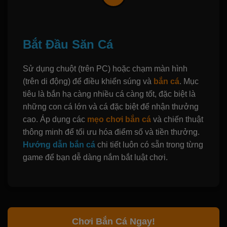
Bắt Đầu Săn Cá
Sử dụng chuột (trên PC) hoặc chạm màn hình
(trên di động) để điều khiển súng và
bắn cá
. Mục
tiêu là bắn hạ càng nhiều cá càng tốt, đặc biệt là
những con cá lớn và cá đặc biệt để nhận thưởng
cao. Áp dụng các
mẹo chơi bắn cá
và chiến thuật
thông minh để tối ưu hóa điểm số và tiền thưởng.
Hướng dẫn bắn cá
chi tiết luôn có sẵn trong từng
game để bạn dễ dàng nắm bắt luật chơi.
Chơi Bắn Cá Ngay!