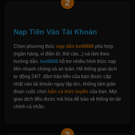
2
Nạp Tiền Vào Tài Khoản
Chọn phương thức
nạp tiền bet8888
phù hợp
(ngân hàng, ví điện tử, thẻ cào...) và làm theo
hướng dẫn.
bet8888
hỗ trợ nhiều hình thức nạp
tiền nhanh chóng và an toàn. Hệ thống giao dịch
tự động 24/7, đảm bảo tiền của bạn được cập
nhật vào tài khoản ngay lập tức, không làm gián
đoạn cuộc chơi
bắn cá trực tuyến
của bạn. Mọi
giao dịch đều được mã hóa để bảo vệ thông tin tài
chính cá nhân.
3