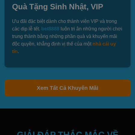
Quà Tặng Sinh Nhật, VIP
Ưu đãi đặc biệt dành cho thành viên VIP và trong
các dịp lễ tết.
bet8888
luôn tri ân những người chơi
trung thành bằng những phần quà và khuyến mãi
độc quyền, khẳng định vị thế của một
nhà cái uy
tín
.
Xem Tất Cả Khuyến Mãi
GIẢI ĐÁP THẮC MẮC VỀ