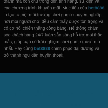
thanh mà còn chú trọng đến tính năng, sự kiện và
các chương trình khuyến mãi. Mục tiêu của
bet8888
là tạo ra một môi trường chơi game chuyên nghiệp,
nơi mọi người chơi đều cảm thấy được tôn trọng và
có cơ hội chiến thắng công bằng. Hệ thống chăm
sóc khách hàng 24/7 luôn sẵn sàng hỗ trợ mọi thắc
mắc, giúp bạn có trải nghiệm chơi game mượt mà
nhất. Hãy cùng
bet8888
chinh phục đại dương và
trở thành ngư dân huyền thoại!
ĐIỂM NỔI BẬT CỦA GAME
BẮN CÁ BET8888